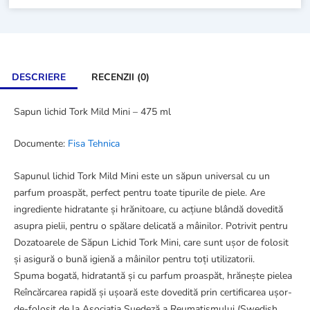
DESCRIERE
RECENZII (0)
Sapun lichid Tork Mild Mini – 475 ml
Documente:
Fisa Tehnica
Sapunul lichid Tork Mild Mini este un săpun universal cu un
parfum proaspăt, perfect pentru toate tipurile de piele. Are
ingrediente hidratante și hrănitoare, cu acțiune blândă dovedită
asupra pielii, pentru o spălare delicată a mâinilor. Potrivit pentru
Dozatoarele de Săpun Lichid Tork Mini, care sunt ușor de folosit
și asigură o bună igienă a mâinilor pentru toți utilizatorii.
Spuma bogată, hidratantă și cu parfum proaspăt, hrănește pielea
Reîncărcarea rapidă și ușoară este dovedită prin certificarea ușor-
de-folosit de la Asociația Suedeză a Reumatismului (Swedish