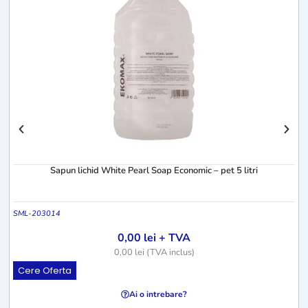
S
Sapun lichid White Pearl Soap Economic – pet 5 litri
SML-203014
0,00
lei
+ TVA
0,00
lei
(TVA inclus)
Cere Oferta
Ai o intrebare?