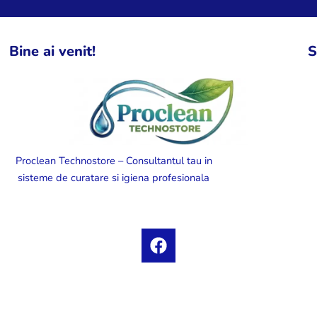
Bine ai venit!
S
Proclean Technostore – Consultantul tau in
sisteme de curatare si igiena profesionala
F
a
c
e
b