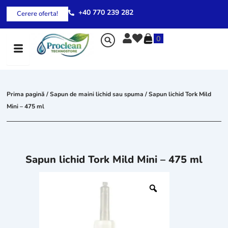
Skip
+40 770 239 282
Cerere oferta!
to
content
0
Prima pagină
/
Sapun de maini lichid sau spuma
/ Sapun lichid Tork Mild
Mini – 475 ml
Sapun lichid Tork Mild Mini – 475 ml