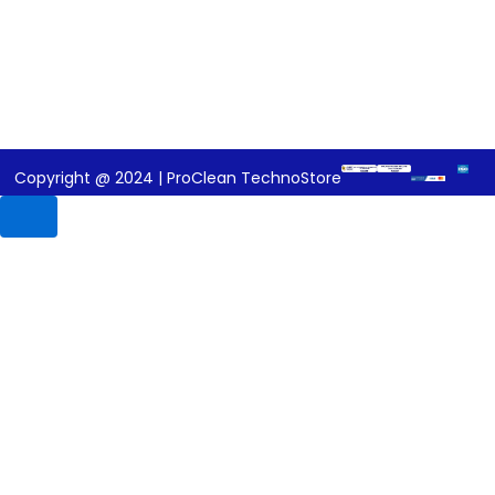
o
o
k
Copyright @ 2024 | ProClean TechnoStore