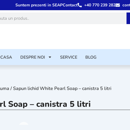
Suntem prezenti in SEAP
Contact
+40 770 239 282
con
ă
ACASA
DESPRE NOI
SERVICE
BLOG
spuma
/ Sapun lichid White Pearl Soap – canistra 5 litri
 Soap – canistra 5 litri