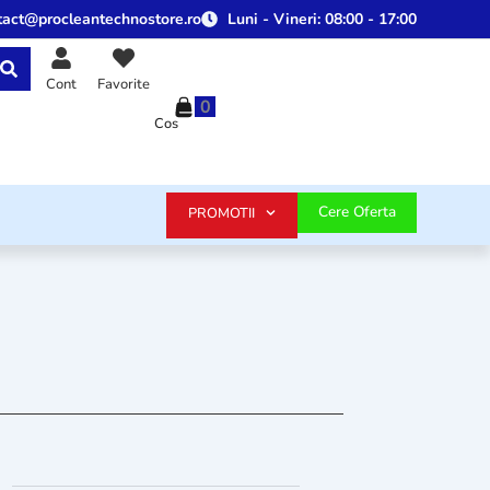
tact@procleantechnostore.ro
Luni - Vineri:
08:00 - 17:00
Cont
Favorite
0
Cos
Cere Oferta
PROMOTII