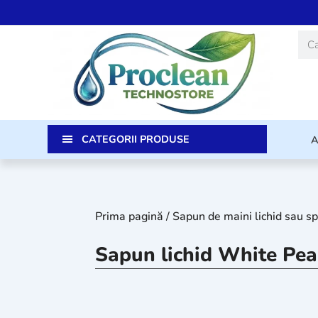
Skip
to
Caut
content
CATEGORII PRODUSE
Prima pagină
/
Sapun de maini lichid sau 
Sapun lichid White Pearl