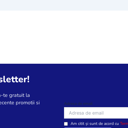
letter!
-te gratuit la
ecente promotii si
Adresa de email
Am citit și sunt de acord cu
Term