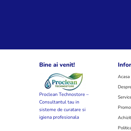
Bine ai venit!
Infor
Acasa
Despre
Proclean Technostore –
Servic
Consultantul tau in
Promot
sisteme de curatare si
igiena profesionala
Achizi
Politic