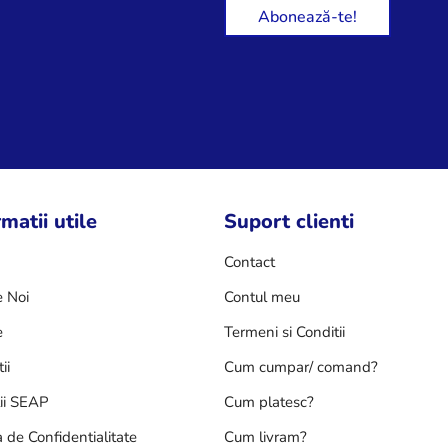
matii utile
Suport clienti
Contact
 Noi
Contul meu
e
Termeni si Conditii
ii
Cum cumpar/ comand?
tii SEAP
Cum platesc?
a de Confidentialitate
Cum livram?