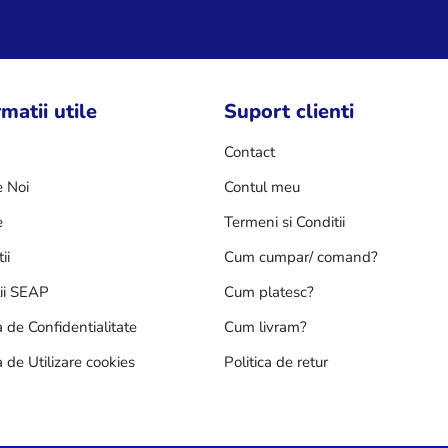
matii utile
Suport clienti
Contact
 Noi
Contul meu
e
Termeni si Conditii
ii
Cum cumpar/ comand?
tii SEAP
Cum platesc?
a de Confidentialitate
Cum livram?
a de Utilizare cookies
Politica de retur