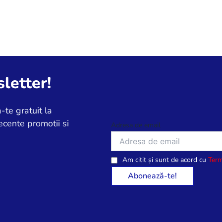
letter!
-te gratuit la
ecente promotii si
Adresa de email
Am citit și sunt de acord cu
Term