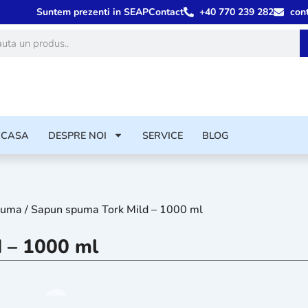
Suntem prezenti in SEAP
Contact
+40 770 239 282
con
ă
ACASA
DESPRE NOI
SERVICE
BLOG
spuma
/ Sapun spuma Tork Mild – 1000 ml
 – 1000 ml