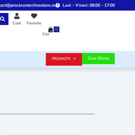
tact@procleantechnostore.ro
Luni - Vineri:
08:00 - 17:00
Cont
Favorite
0
Cos
Cere Oferta
PROMOTII