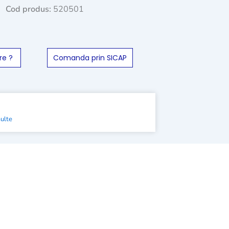
Cod produs:
520501
re ?
Comanda prin SICAP
multe