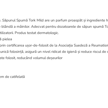
iele. Săpunul Spumă Tork Mild are un parfum proaspăt și ingrediente h
 blândă a mâinilor. Adecvat pentru dozatoarele de săpun spumă Tork,
tilizatorii. Produs testat dermatologic.
ă pielea
 prin certificarea ușor-de-folosit de la Asociația Suedeză a Reumat
nică folosință, asigură un nivel ridicat de igienă și reduce riscul de
ste folosit, reducând volumul deșeurilor
em de catifelată