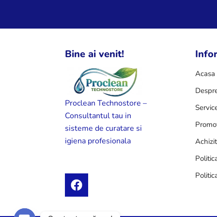
Bine ai venit!
Infor
Acasa
Despre
Proclean Technostore –
Servic
Consultantul tau in
Promot
sisteme de curatare si
igiena profesionala
Achizi
Politic
Politic
F
a
c
e