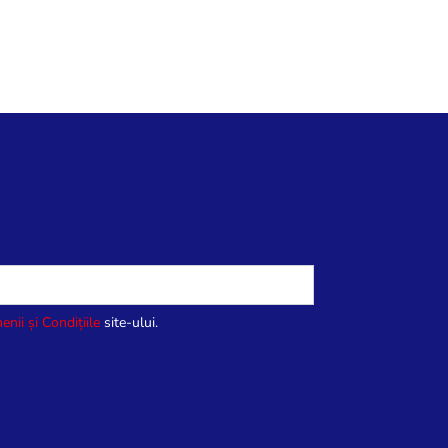
enii și Condițiile
site-ului.