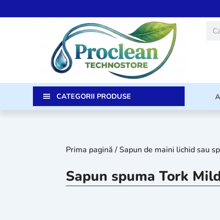
Skip
to
Caut
content
CATEGORII PRODUSE
Prima pagină
/
Sapun de maini lichid sau 
Sapun spuma Tork Mild