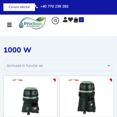
Skip
+40 770 239 282
Cerere oferta!
to
content
0
1000 W
Sortează produsele
-20%
-2