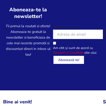
Aboneaza-te la
newsletter!
Fii primul la noutati si oferte!
Adresa de email
Aboneaza-te gratuit la
newsletter si beneficiaza de
cele mai recente promotii si
Am citit și sunt de acord cu
discounturi direct in inbox-ul
Termenii și Condițiile
site-ului.
tau!
Bine ai venit!
S