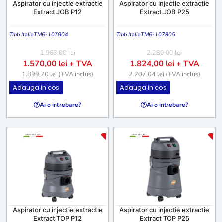
Aspirator cu injectie extractie
Aspirator cu injectie extractie
Extract JOB P12
Extract JOB P25
Tmb Italia
TMB-107804
Tmb Italia
TMB-107805
1.963,00
lei
2.280,00
lei
1.570,00
lei
+ TVA
1.824,00
lei
+ TVA
1.899,70
lei
(TVA inclus)
2.207,04
lei
(TVA inclus)
Adauga in cos
Adauga in cos
Ai o intrebare?
Ai o intrebare?
-25%
-2
Aspirator cu injectie extractie
Aspirator cu injectie extractie
Extract TOP P12
Extract TOP P25