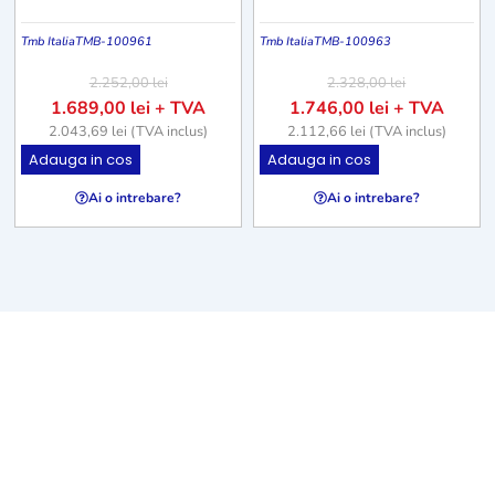
Tmb Italia
TMB-100961
Tmb Italia
TMB-100963
2.252,00
lei
2.328,00
lei
1.689,00
lei
+ TVA
1.746,00
lei
+ TVA
2.043,69
lei
(TVA inclus)
2.112,66
lei
(TVA inclus)
Adauga in cos
Adauga in cos
Ai o intrebare?
Ai o intrebare?