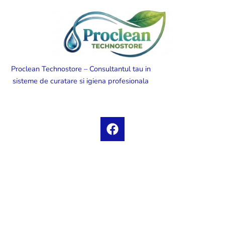
Proclean Technostore – Consultantul tau in
sisteme de curatare si igiena profesionala
F
a
c
e
b
o
o
k