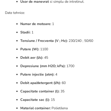
Usor de manevrat
si simplu de intretinut.
Date tehnice:
Numar de motoare:
1
Stadii:
1
Tensiune / Frecventa (V ; Hz):
230/240 ; 50/60
Putere (W):
1100
Debit aer (l/s):
45
Depresiune (mm H2O; kPa):
1700
Putere injectie (atm):
4
Debit apa/detergent (l/h):
60
Capacitate container (l):
35
Capacitate sac (l):
15
Material container:
Polietilena