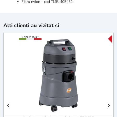
Filtru nylon – cod TMB-405432;
Alti clienti au vizitat si
-25
-25
C