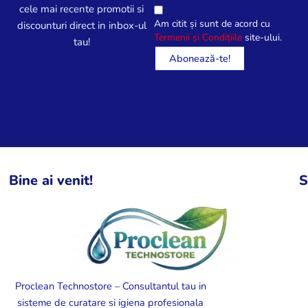
cele mai recente promotii si
Am citit și sunt de acord cu
discounturi direct in inbox-ul
Termenii și Condițiile
site-ului.
tau!
Bine ai venit!
S
Proclean Technostore – Consultantul tau in
sisteme de curatare si igiena profesionala