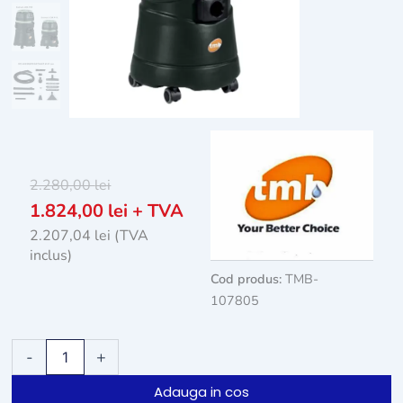
2.280,00
lei
1.824,00
lei
+ TVA
2.207,04
lei
(TVA
inclus)
Cod produs:
TMB-
107805
Cantitate
-
+
Aspirator
cu
Adauga in cos
injectie