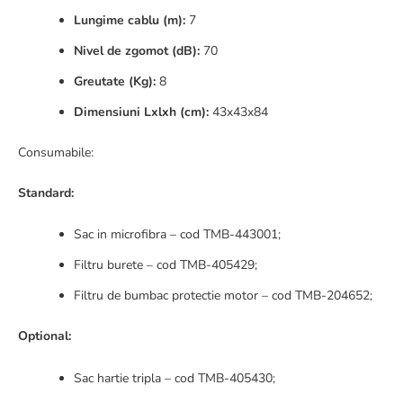
Lungime cablu (m):
7
Nivel de zgomot (dB):
70
Greutate (Kg):
8
Dimensiuni Lxlxh (cm):
43x43x84
Consumabile:
Standard:
Sac in microfibra – cod TMB-443001;
Filtru burete – cod TMB-405429;
Filtru de bumbac protectie motor – cod TMB-204652;
Optional:
Sac hartie tripla – cod TMB-405430;