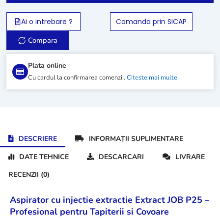
extractie
Extract
Ai o intrebare ?
Comanda prin SICAP
JOB
P25
Compara
Plata online
Cu cardul la confirmarea comenzii.
Citeste mai multe
DESCRIERE
INFORMAȚII SUPLIMENTARE
DATE TEHNICE
DESCARCARI
LIVRARE
RECENZII (0)
Aspirator cu injectie extractie Extract JOB P25 –
Profesional pentru Tapiterii si Covoare