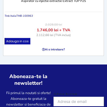
Aspirator cu injectie extractie Extract TOP P25
Tmb Italia
TMB-100963
2.328,00
lei
1.746,00
lei
+ TVA
2.112,66
lei
(TVA inclus)
Adauga in cos
Ai o intrebare?
Aboneaza-te la
newsletter!
Fii primul la noutati si oferte!
Adresa de email
Aboneaza-te gratuit la
newsletter si beneficiaza de