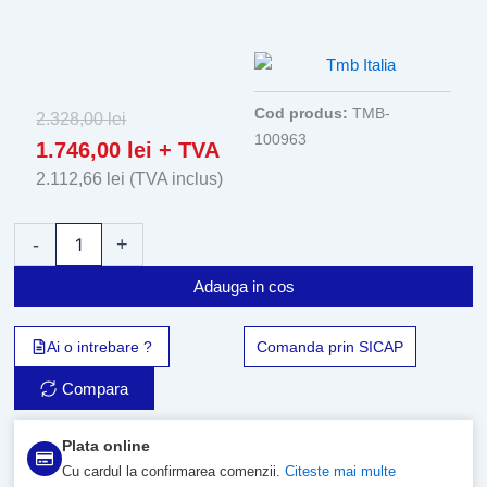
Cod produs:
TMB-
2.328,00
lei
100963
1.746,00
lei
+ TVA
2.112,66
lei
(TVA inclus)
Cantitate
-
+
Aspirator
cu
Adauga in cos
injectie
extractie
Extract
Ai o intrebare ?
Comanda prin SICAP
TOP
P25
Compara
Plata online
Cu cardul la confirmarea comenzii.
Citeste mai multe