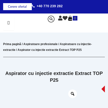
Skip
+40 770 239 282
Cerere oferta!
to
content
0
Prima pagină
/
Aspiratoare profesionale
/
Aspiratoare cu injectie-
extractie
/ Aspirator cu injectie extractie Extract TOP P25
Aspirator cu injectie extractie Extract TOP
P25
-2