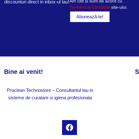
Am citit și sunt de acord cu
discounturi direct in inbox-ul tau!
Termenii și Condițiile
site-ului.
Bine ai venit!
S
Proclean Technostore – Consultantul tau in
sisteme de curatare si igiena profesionala
F
a
c