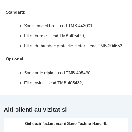
Standard:
Sac in microfibra – cod TMB-443001;
Filtru burete – cod TMB-405429;
Filtru de bumbac protectie motor – cod TMB-204652;
Optional:
Sac hartie tripla – cod TMB-405430;
Filtru nylon – cod TMB-405432;
Alti clienti au vizitat si
Gel dezinfectant maini Sano Techno Hand 4L
-15
-15