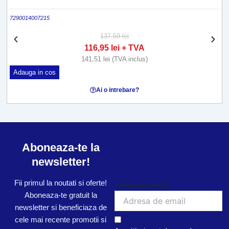
7290014007215
T
137,59
lei
116,95
lei
+ TVA
141,51
lei
(TVA inclus)
Adauga in cos
Ai o intrebare?
Aboneaza-te la
newsletter!
Fii primul la noutati si oferte!
Adresa de email
Aboneaza-te gratuit la
newsletter si beneficiaza de
cele mai recente promotii si