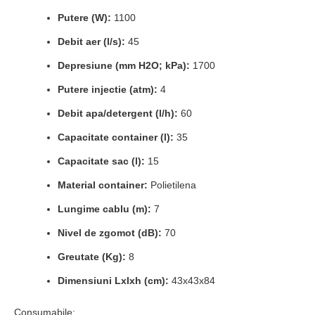
Putere (W):
1100
Debit aer (l/s):
45
Depresiune (mm H2O; kPa):
1700
Putere injectie (atm):
4
Debit apa/detergent (l/h):
60
Capacitate container (l):
35
Capacitate sac (l):
15
Material container:
Polietilena
Lungime cablu (m):
7
Nivel de zgomot (dB):
70
Greutate (Kg):
8
Dimensiuni Lxlxh (cm):
43x43x84
Consumabile: