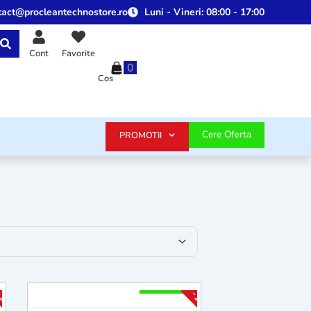
tact@procleantechnostore.ro
Luni - Vineri:
08:00 - 17:00
Cont
Favorite
0
Cos
Cere Oferta
PROMOTII
2 - 4 Săpt
25%
-25%