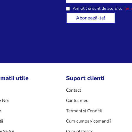
Am citit și sunt de acord cu
Term
matii utile
Suport clienti
Contact
 Noi
Contul meu
e
Termeni si Conditii
ii
Cum cumpar/ comand?
tii SEAP
Cum platesc?