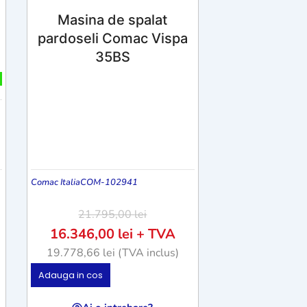
Masina de spalat
pardoseli Comac Vispa
35BS
Comac Italia
COM-102941
21.795,00
lei
16.346,00
lei
+ TVA
19.778,66
lei
(TVA inclus)
Adauga in cos