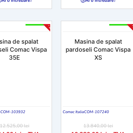
Ai o intrebare?
Ai o intrebare?
2 - 4 Săpt
2 - 4 Săpt
-25%
-
ina de spalat
Masina de spalat
seli Comac Vispa
pardoseli Comac Vispa
35E
XS
a
COM-103932
Comac Italia
COM-107240
12.525,00
lei
13.840,00
lei