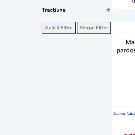
1 - 10 litri
(5)
Tracțiune
Semi-automată
(4)
Aplică Filtre
Șterge Filtre
Mas
pardo
Comac Itali