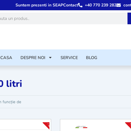
Suntem prezenti in SEAP
Contact
+40 770 239 282
con
ă
ACASA
DESPRE NOI
SERVICE
BLOG
 litri
rodusele
-25%
-