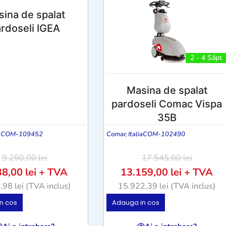
ina de spalat
rdoseli IGEA
2 - 4 Săpt
Masina de spalat
pardoseli Comac Vispa
35B
a
COM-109452
Comac Italia
COM-102490
9.250,00
lei
17.545,00
lei
38,00
lei
+ TVA
13.159,00
lei
+ TVA
4,98
lei
(TVA inclus)
15.922,39
lei
(TVA inclus)
n cos
Adauga in cos