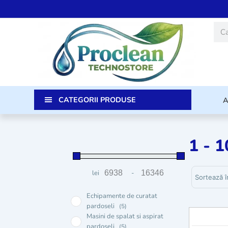
Skip
to
Caut
content
CATEGORII PRODUSE
1 - 10
Sortează p
lei
-
Preț minim
Preț maxim
Echipamente de curatat
pardoseli
(5)
Masini de spalat si aspirat
pardoseli
(5)