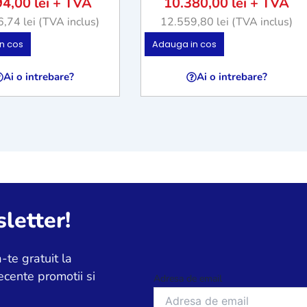
94,00
lei
+ TVA
10.380,00
lei
+ TVA
6,74
lei
(TVA inclus)
12.559,80
lei
(TVA inclus)
n cos
Adauga in cos
Ai o intrebare?
Ai o intrebare?
letter!
-te gratuit la
ecente promotii si
Adresa de email