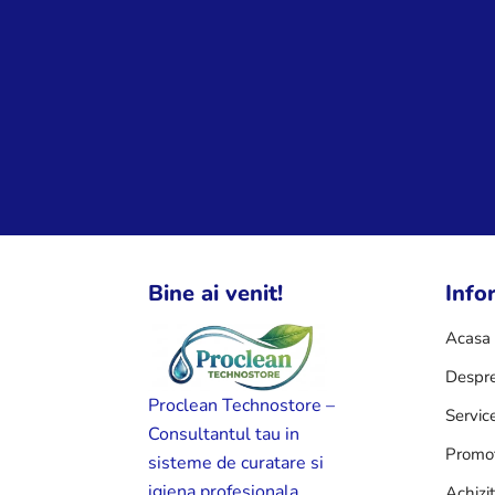
Bine ai venit!
Infor
Acasa
Despre
Proclean Technostore –
Servic
Consultantul tau in
Promot
sisteme de curatare si
igiena profesionala
Achizi