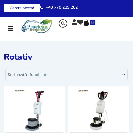
Skip
+40 770 239 282
Cerere oferta!
to
content
0
Rotativ
Sortează produsele