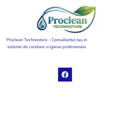
Proclean Technostore – Consultantul tau in
sisteme de curatare si igiena profesionala
F
a
c
e
b
o
o
k