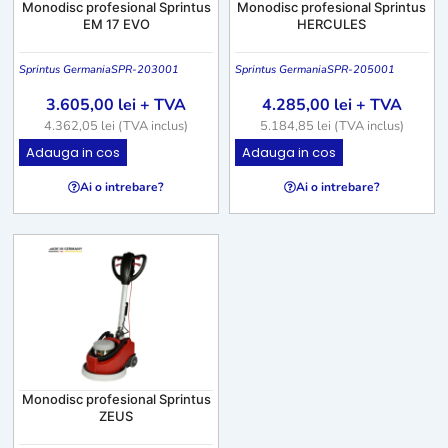
Monodisc profesional Sprintus
Monodisc profesional Sprintus
EM 17 EVO
HERCULES
Sprintus Germania
SPR-203001
Sprintus Germania
SPR-205001
3.605,00
lei
+ TVA
4.285,00
lei
+ TVA
4.362,05
lei
(TVA inclus)
5.184,85
lei
(TVA inclus)
Adauga in cos
Adauga in cos
Ai o intrebare?
Ai o intrebare?
Monodisc profesional Sprintus
ZEUS