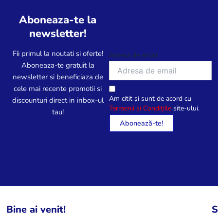
Aboneaza-te la
newsletter!
Fii primul la noutati si oferte!
Adresa de email
Aboneaza-te gratuit la
newsletter si beneficiaza de
cele mai recente promotii si
Am citit și sunt de acord cu
discounturi direct in inbox-ul
Termenii și Condițiile
site-ului.
tau!
Bine ai venit!
S