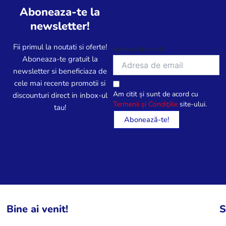
Aboneaza-te la
newsletter!
Fii primul la noutati si oferte!
Adresa de email
Aboneaza-te gratuit la
newsletter si beneficiaza de
cele mai recente promotii si
Am citit și sunt de acord cu
discounturi direct in inbox-ul
Termenii și Condițiile
site-ului.
tau!
Bine ai venit!
S