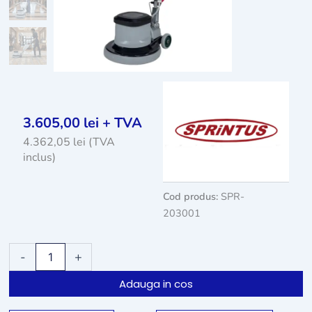
3.605,00
lei
+ TVA
4.362,05
lei
(TVA
inclus)
Cod produs:
SPR-
203001
Cantitate
-
+
Monodisc
profesional
Adauga in cos
Sprintus
EM