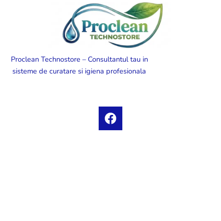
Proclean Technostore – Consultantul tau in
sisteme de curatare si igiena profesionala
F
a
c
e
b
o
o
k