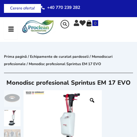
Skip
+40 770 239 282
Cerere oferta!
to
content
0
Prima pagină
/
Echipamente de curatat pardoseli
/
Monodiscuri
profesionale
/ Monodisc profesional Sprintus EM 17 EVO
Monodisc profesional Sprintus EM 17 EVO