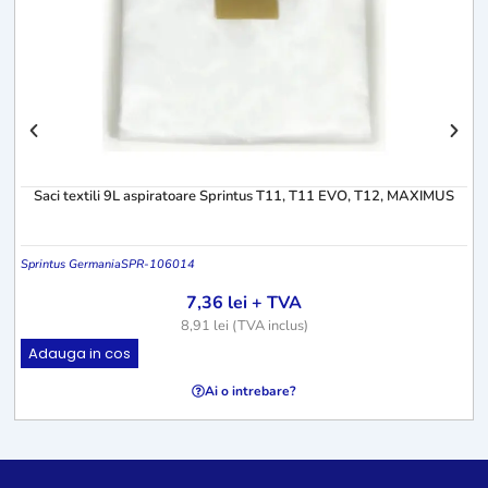
Saci textili 9L aspiratoare Sprintus T11, T11 EVO, T12, MAXIMUS
Sprintus Germania
SPR-106014
7,36
lei
+ TVA
8,91
lei
(TVA inclus)
Adauga in cos
Ai o intrebare?