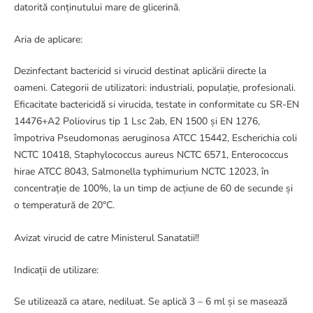
datorită conținutului mare de glicerină.
Aria de aplicare:
Dezinfectant bactericid si virucid destinat aplicării directe la
oameni. Categorii de utilizatori: industriali, populație, profesionali.
Eficacitate bactericidă si virucida, testate in conformitate cu SR-EN
14476+A2 Poliovirus tip 1 Lsc 2ab, EN 1500 și EN 1276,
împotriva Pseudomonas aeruginosa ATCC 15442, Escherichia coli
NCTC 10418, Staphylococcus aureus NCTC 6571, Enterococcus
hirae ATCC 8043, Salmonella typhimurium NCTC 12023, în
concentrație de 100%, la un timp de acțiune de 60 de secunde și
o temperatură de 20°C.
Avizat virucid de catre Ministerul Sanatatii!!
Indicații de utilizare:
Se utilizează ca atare, nediluat. Se aplică 3 – 6 ml și se masează