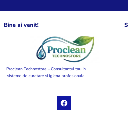
Bine ai venit!
S
Proclean Technostore – Consultantul tau in
sisteme de curatare si igiena profesionala
F
a
c
e
b