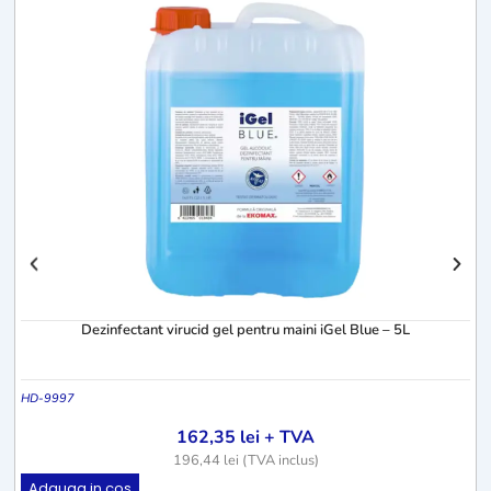
H
Dezinfectant virucid gel pentru maini iGel Blue – 5L
HD-9997
162,35
lei
+ TVA
196,44
lei
(TVA inclus)
Adauga in cos