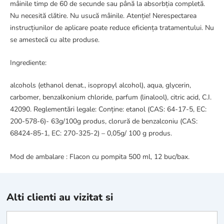
mâinile timp de 60 de secunde sau până la absorbția completă.
Nu necesită clătire. Nu usucă mâinile. Atenție! Nerespectarea
instrucțiunilor de aplicare poate reduce eficiența tratamentului. Nu
se amestecă cu alte produse.
Ingrediente:
alcohols (ethanol denat., isopropyl alcohol), aqua, glycerin,
carbomer, benzalkonium chloride, parfum (linalool), citric acid, C.I.
42090. Reglementări legale: Conține: etanol (CAS: 64-17-5, EC:
200-578-6)- 63g/100g produs, clorură de benzalconiu (CAS:
68424-85-1, EC: 270-325-2) – 0,05g/ 100 g produs.
Mod de ambalare : Flacon cu pompita 500 ml, 12 buc/bax.
Alti clienti au vizitat si