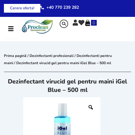
Skip
+40 770 239 282
Cerere oferta!
to
content
0
Prima pagină
/
Dezinfectanti profesionali
/
Dezinfectanti pentru
maini
/ Dezinfectant virucid gel pentru maini iGel Blue – 500 ml
Dezinfectant virucid gel pentru maini iGel
Blue – 500 ml