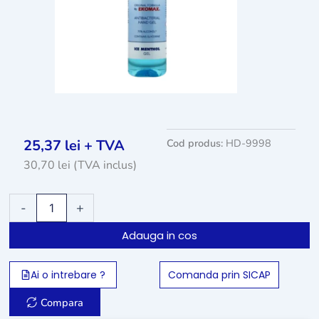
25,37
lei
+ TVA
Cod produs:
HD-9998
30,70
lei
(TVA inclus)
Cantitate
-
+
Dezinfectant
virucid
Adauga in cos
gel
pentru
maini
Ai o intrebare ?
Comanda prin SICAP
iGel
Blue
Compara
-