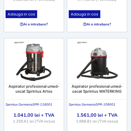
Adauga in cos
Adauga in cos
Ai o intrebare?
Ai o intrebare?
Aspirator profesional umed-
Aspirator profesional umed-
uscat Sprintus Artos
uscat Sprintus WATERKING
Sprintus Germania
SPR-116001
Sprintus Germania
SPR-109001
1.041,00
lei
+ TVA
1.561,00
lei
+ TVA
1.259,61
lei
(TVA inclus)
1.888,81
lei
(TVA inclus)