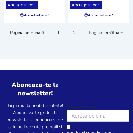
Adauga in cos
Adauga in cos
Ai o intrebare?
Ai o intrebare?
Pagina anterioară
1
2
Pagina următoare
Aboneaza-te la
newsletter!
Fii primul la noutati si oferte!
Adresa de email
Aboneaza-te gratuit la
newsletter si beneficiaza de
cele mai recente promotii si
Am citit și sunt de acord cu