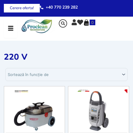
Skip
+40 770 239 282
Cerere oferta!
to
content
0
220 V
Sortează produsele
Page
Page
-2