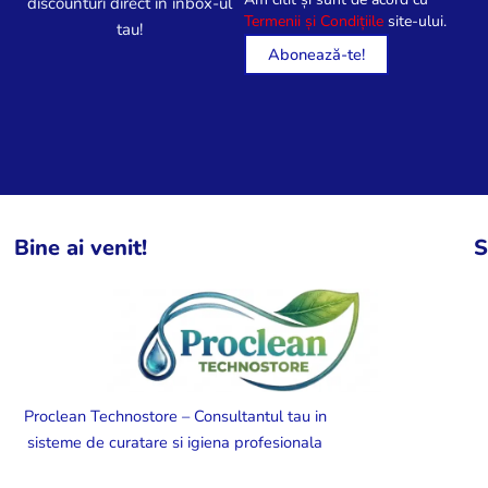
discounturi direct in inbox-ul
Termenii și Condițiile
site-ului.
tau!
Bine ai venit!
S
Proclean Technostore – Consultantul tau in
sisteme de curatare si igiena profesionala