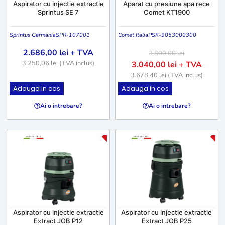
Aspirator cu injectie extractie
Aparat cu presiune apa rece
Sprintus SE 7
Comet KT1900
Sprintus Germania
SPR-107001
Comet Italia
PSK-9053000300
2.686,00
lei
+ TVA
3.800,00
lei
3.250,06
lei
(TVA inclus)
3.040,00
lei
+ TVA
3.678,40
lei
(TVA inclus)
Adauga in cos
Adauga in cos
Ai o intrebare?
Ai o intrebare?
-20%
-2
Aspirator cu injectie extractie
Aspirator cu injectie extractie
Extract JOB P12
Extract JOB P25