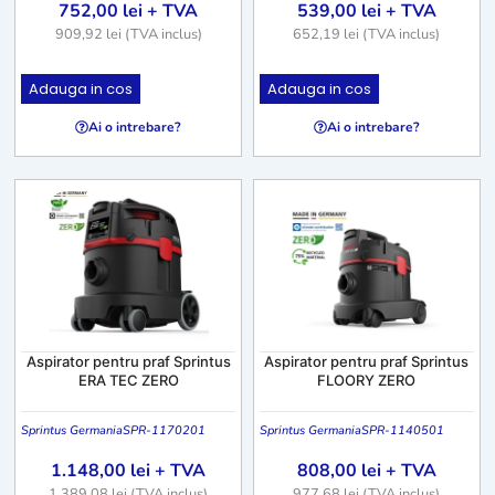
752,00
lei
+ TVA
539,00
lei
+ TVA
909,92
lei
(TVA inclus)
652,19
lei
(TVA inclus)
Adauga in cos
Adauga in cos
Ai o intrebare?
Ai o intrebare?
Aspirator pentru praf Sprintus
Aspirator pentru praf Sprintus
ERA TEC ZERO
FLOORY ZERO
Sprintus Germania
SPR-1170201
Sprintus Germania
SPR-1140501
1.148,00
lei
+ TVA
808,00
lei
+ TVA
1.389,08
lei
(TVA inclus)
977,68
lei
(TVA inclus)