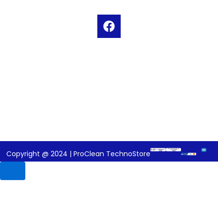
F
a
c
e
b
o
o
k
Copyright @ 2024 | ProClean TechnoStore