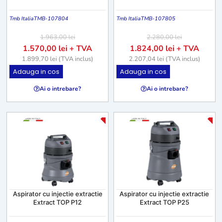
Tmb Italia
TMB-107804
Tmb Italia
TMB-107805
1.963,00
lei
2.280,00
lei
1.570,00
lei
+ TVA
1.824,00
lei
+ TVA
1.899,70
lei
(TVA inclus)
2.207,04
lei
(TVA inclus)
Adauga in cos
Adauga in cos
Ai o intrebare?
Ai o intrebare?
-25%
-2
Aspirator cu injectie extractie
Aspirator cu injectie extractie
Extract TOP P12
Extract TOP P25