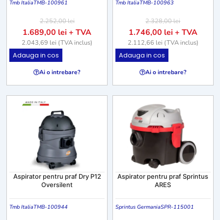
Tmb Italia
TMB-100961
Tmb Italia
TMB-100963
2.252,00
lei
2.328,00
lei
1.689,00
lei
+ TVA
1.746,00
lei
+ TVA
2.043,69
lei
(TVA inclus)
2.112,66
lei
(TVA inclus)
Adauga in cos
Adauga in cos
Ai o intrebare?
Ai o intrebare?
Aspirator pentru praf Dry P12
Aspirator pentru praf Sprintus
Oversilent
ARES
Tmb Italia
TMB-100944
Sprintus Germania
SPR-115001