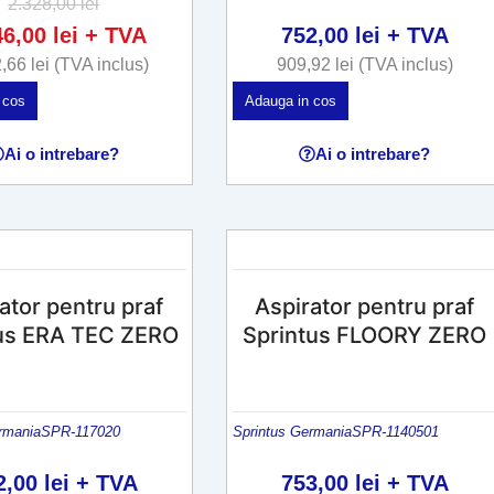
2.328,00
lei
46,00
lei
+ TVA
752,00
lei
+ TVA
2,66
lei
(TVA inclus)
909,92
lei
(TVA inclus)
 cos
Adauga in cos
Ai o intrebare?
Ai o intrebare?
ator pentru praf
Aspirator pentru praf
tus ERA TEC ZERO
Sprintus FLOORY ZERO
rmania
SPR-117020
Sprintus Germania
SPR-1140501
2,00
lei
+ TVA
753,00
lei
+ TVA