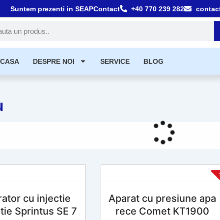
Suntem prezenti in SEAP
Contact
+40 770 239 282
contac
tă
CASA
DESPRE NOI
SERVICE
BLOG
u
Page
Page
ator cu injectie
Aparat cu presiune apa
tie Sprintus SE 7
rece Comet KT1900