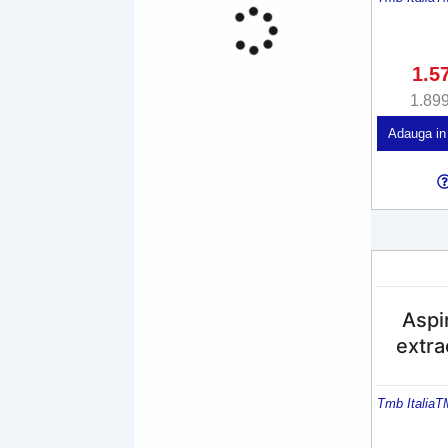
1.5
1.89
Adauga in
Aspir
extra
Tmb Italia
T