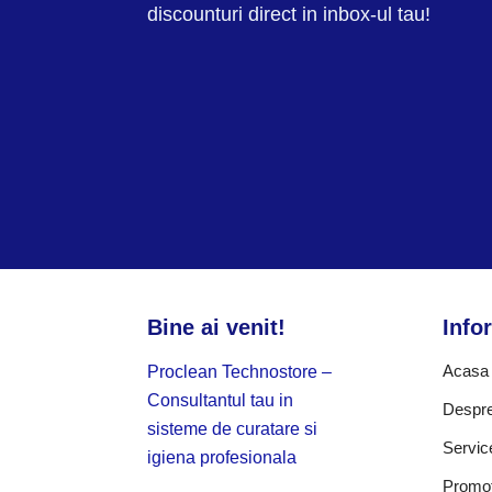
discounturi direct in inbox-ul tau!
Bine ai venit!
Infor
Acasa
Proclean Technostore –
Consultantul tau in
Despre
sisteme de curatare si
Servic
igiena profesionala
Promot