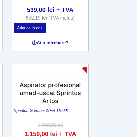
i
i
539,00
lei
+ TVA
.
652,19
lei
(TVA inclus)
O
Adauga in cos
p
ț
Ai o intrebare?
i
u
n
-8%
i
l
Aspirator profesional
e
umed-uscat Sprintus
p
Artos
o
Sprintus Germania
SPR-116001
t
f
1.260,00
lei
i
1.159,00
lei
+ TVA
a