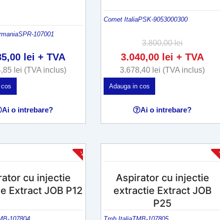
Comet Italia
PSK-9053000300
rmania
SPR-107001
3.800,00
lei
85,00
lei
+ TVA
3.040,00
lei
+ TVA
4,85
lei
(TVA inclus)
3.678,40
lei
(TVA inclus)
 cos
Adauga in cos
Ai o intrebare?
Ai o intrebare?
-20%
ator cu injectie
Aspirator cu injectie
ie Extract JOB P12
extractie Extract JOB
P25
MB-107804
Tmb Italia
TMB-107805