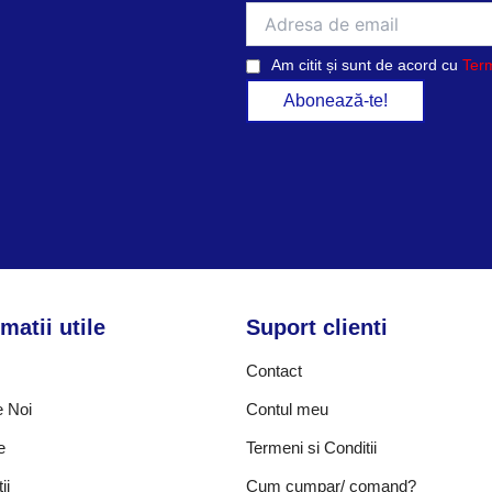
Am citit și sunt de acord cu
Term
matii utile
Suport clienti
Contact
 Noi
Contul meu
e
Termeni si Conditii
ii
Cum cumpar/ comand?