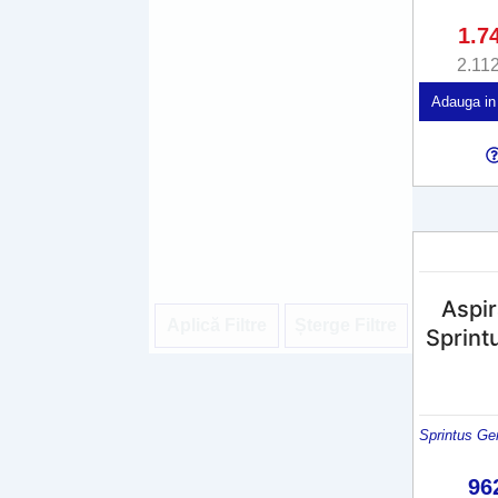
1.7
2.11
Adauga in
Aspir
Aplică Filtre
Șterge Filtre
Sprin
Sprintus Ge
96