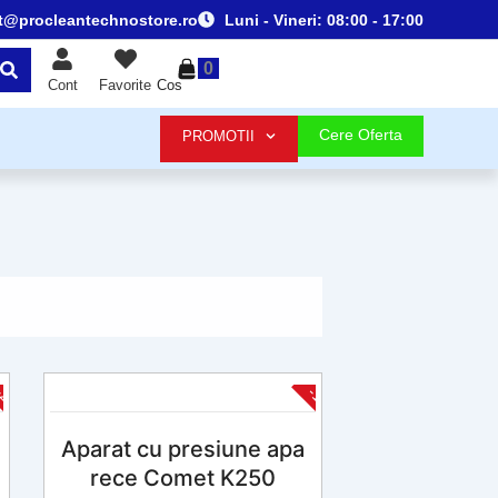
t@procleantechnostore.ro
Luni - Vineri:
08:00 - 17:00
0
Cos
Cont
Favorite
Cere Oferta
PROMOTII
-20%
-10%
Aparat cu presiune apa
rece Comet K250