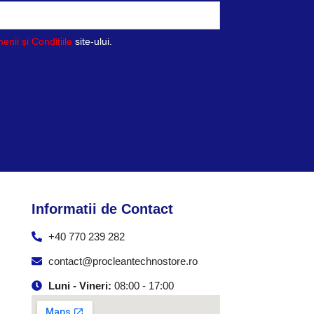
s
u
enii și Condițiile
site-ului.
l
u
i
.
Informatii de Contact
+40 770 239 282
contact@procleantechnostore.ro
Luni - Vineri:
08:00 - 17:00