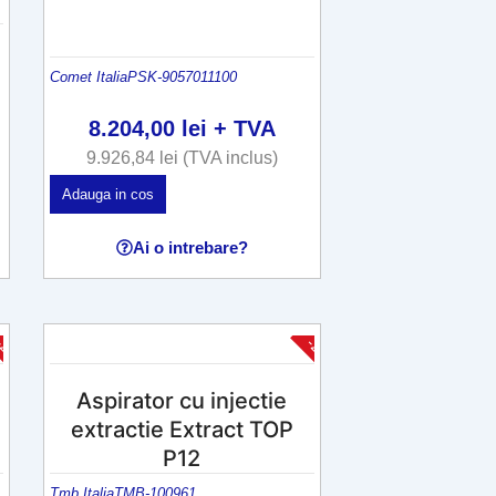
Comet Italia
PSK-9057011100
8.204,00
lei
+ TVA
9.926,84
lei
(TVA inclus)
A
Adauga in cos
c
e
Ai o intrebare?
s
t
p
-20%
-25%
r
o
Aspirator cu injectie
d
extractie Extract TOP
u
P12
s
Tmb Italia
TMB-100961