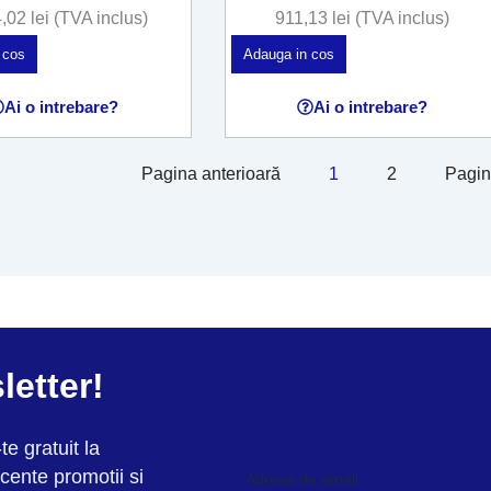
4,02
lei
(TVA inclus)
911,13
lei
(TVA inclus)
 cos
Adauga in cos
Ai o intrebare?
Ai o intrebare?
Pagina anterioară
1
2
Pagin
letter!
te gratuit la
cente promotii si
Adresa de email