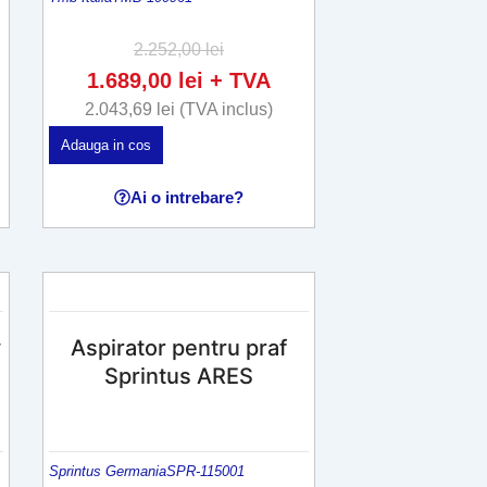
a
r
2.252,00
lei
e
1.689,00
lei
+ TVA
m
2.043,69
lei
(TVA inclus)
a
Adauga in cos
i
m
Ai o intrebare?
u
l
t
e
v
y
Aspirator pentru praf
a
Sprintus ARES
r
i
a
ț
Sprintus Germania
SPR-115001