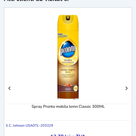
E
Spray Pronto mobila lemn Classic 300ML
S.C. Johnson USA
DTL-203329