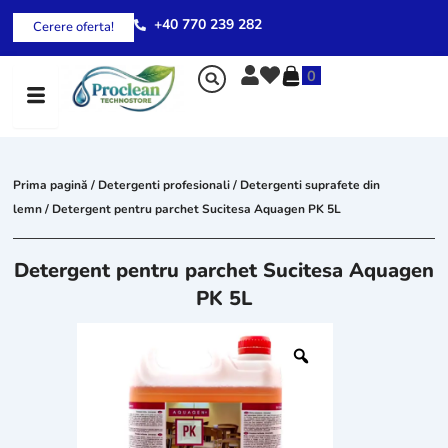
Skip
+40 770 239 282
Cerere oferta!
to
content
0
Prima pagină
/
Detergenti profesionali
/
Detergenti suprafete din
lemn
/ Detergent pentru parchet Sucitesa Aquagen PK 5L
Detergent pentru parchet Sucitesa Aquagen
PK 5L