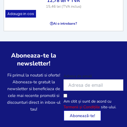
12,78
lei
+ TVA
15,46
lei
(TVA inclus)
Adauga in cos
Ai o intrebare?
Aboneaza-te la
newsletter!
Fii primul la noutati si oferte!
Adresa de email
Aboneaza-te gratuit la
newsletter si beneficiaza de
cele mai recente promotii si
Am citit și sunt de acord cu
discounturi direct in inbox-ul
Termenii și Condițiile
site-ului.
tau!