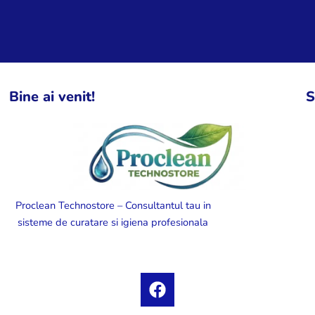
Bine ai venit!
S
Proclean Technostore – Consultantul tau in
sisteme de curatare si igiena profesionala
F
a
c