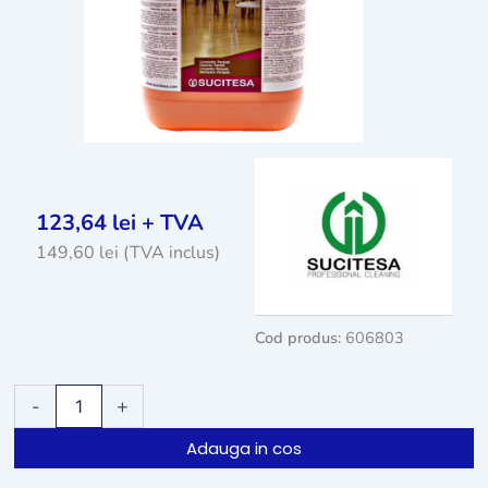
123,64
lei
+ TVA
149,60
lei
(TVA inclus)
Cod produs:
606803
Cantitate
-
+
Detergent
pentru
Adauga in cos
parchet
Sucitesa