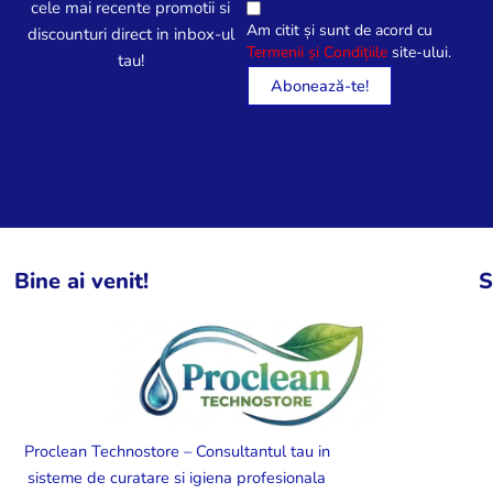
cele mai recente promotii si
Am citit și sunt de acord cu
discounturi direct in inbox-ul
Termenii și Condițiile
site-ului.
tau!
Bine ai venit!
S
Proclean Technostore – Consultantul tau in
sisteme de curatare si igiena profesionala