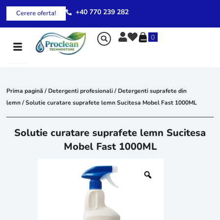
Skip
+40 770 239 282
Cerere oferta!
to
content
0
Prima pagină
/
Detergenti profesionali
/
Detergenti suprafete din
lemn
/ Solutie curatare suprafete lemn Sucitesa Mobel Fast 1000ML
Solutie curatare suprafete lemn Sucitesa
Mobel Fast 1000ML