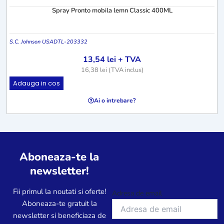
Spray Pronto mobila lemn Classic 400ML
S.C. Johnson USA
DTL-203332
13,54
lei
+ TVA
16,38
lei
(TVA inclus)
Adauga in cos
Ai o intrebare?
Aboneaza-te la
newsletter!
Fii primul la noutati si oferte!
Adresa de email
Aboneaza-te gratuit la
newsletter si beneficiaza de