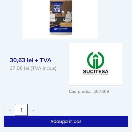
30,63
lei
+ TVA
37,06
lei
(TVA inclus)
Cod produs:
607309
Cantitate
-
+
Solutie
curatare
Adauga in cos
suprafete
lemn