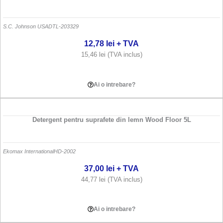
S.C. Johnson USA
DTL-203329
12,78
lei
+ TVA
15,46
lei
(TVA inclus)
Adauga in cos
Ai o intrebare?
Detergent pentru suprafete din lemn Wood Floor 5L
Ekomax International
HD-2002
37,00
lei
+ TVA
44,77
lei
(TVA inclus)
Adauga in cos
Ai o intrebare?