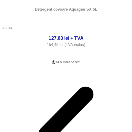
Detergent covoare Aquagen SX 5L
605144
127,63
lei
+ TVA
154,43
lei
(TVA inclus)
Adauga in cos
Ai o intrebare?