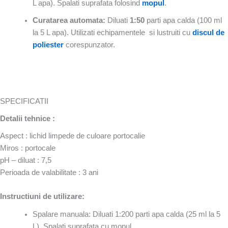
L apa). Spalati suprafata folosind
mopul
.
Curatarea automata:
Diluati
1:50
parti apa calda (100 ml
la 5 L apa). Utilizati echipamentele si lustruiti cu
discul de
poliester
corespunzator.
SPECIFICATII
Detalii tehnice :
Aspect : lichid limpede de culoare portocalie
Miros : portocale
pH – diluat : 7,5
Perioada de valabilitate : 3 ani
Instructiuni de utilizare:
Spalare manuala: Diluati 1:200 parti apa calda (25 ml la 5
L). Spalati suprafata cu mopul.