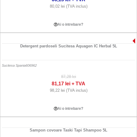
80,02
lei
(TVA inclus)
Adauga in cos
Ai o intrebare?
Detergent pardoseli Sucitesa Aquagen IC Herbal 5L
Sucitesa Spania
606962
87,28
lei
81,17
lei
+ TVA
98,22
lei
(TVA inclus)
Adauga in cos
Ai o intrebare?
Sampon covoare Taski Tapi Shampoo 5L