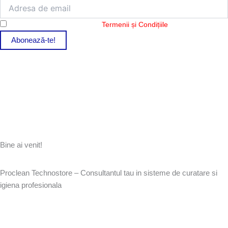
Am citit și sunt de acord cu
Termenii și Condițiile
site-ului.
Bine ai venit!
Proclean Technostore – Consultantul tau in sisteme de curatare si
igiena profesionala