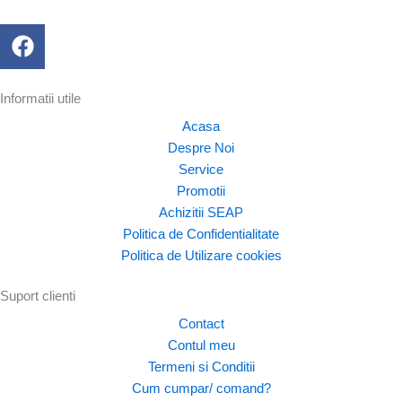
F
a
c
e
Informatii utile
b
Acasa
o
Despre Noi
o
Service
k
Promotii
Achizitii SEAP
Politica de Confidentialitate
Politica de Utilizare cookies
Suport clienti
Contact
Contul meu
Termeni si Conditii
Cum cumpar/ comand?