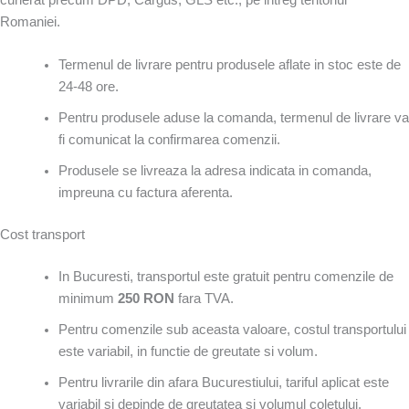
curierat precum
DPD
,
Cargus
,
GLS
etc., pe intreg teritoriul
Romaniei.
Termenul de livrare pentru produsele aflate in stoc este de
24-48 ore.
Pentru produsele aduse la comanda, termenul de livrare va
fi comunicat la confirmarea comenzii.
Produsele se livreaza la adresa indicata in comanda,
impreuna cu factura aferenta.
Cost transport
In Bucuresti, transportul este gratuit pentru comenzile de
minimum
250 RON
fara TVA.
Pentru comenzile sub aceasta valoare, costul transportului
este variabil, in functie de greutate si volum.
Pentru livrarile din afara Bucurestiului, tariful aplicat este
variabil si depinde de greutatea si volumul coletului.