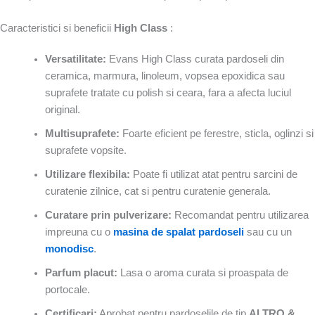
Caracteristici si beneficii
High Class
:
Versatilitate:
Evans High Class curata pardoseli din
ceramica, marmura, linoleum, vopsea epoxidica sau
suprafete tratate cu polish si ceara, fara a afecta luciul
original.
Multisuprafete:
Foarte eficient pe ferestre, sticla, oglinzi si
suprafete vopsite.
Utilizare flexibila:
Poate fi utilizat atat pentru sarcini de
curatenie zilnice, cat si pentru curatenie generala.
Curatare prin pulverizare:
Recomandat pentru utilizarea
impreuna cu o
masina de spalat pardoseli
sau cu un
monodisc
.
Parfum placut:
Lasa o aroma curata si proaspata de
portocale.
Certificari:
Aprobat pentru pardoselile de tip
ALTRO &