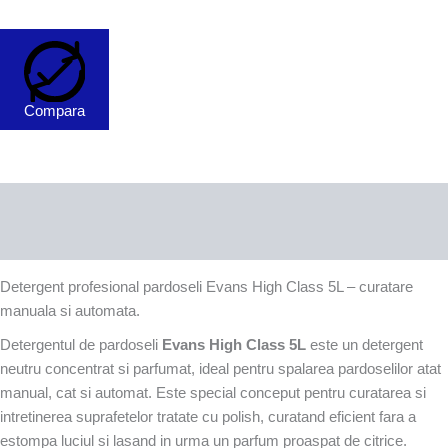
Comanda prin SICAP
Compara
Descriere
SPECIFICATII
DESCARCARI
LIVRARE
Recenzii (0)
Detergent profesional pardoseli Evans High Class 5L – curatare
manuala si automata.
Detergentul de pardoseli
Evans
High Class 5L
este un detergent
neutru concentrat si parfumat, ideal pentru spalarea pardoselilor atat
manual, cat si automat. Este special conceput pentru curatarea si
intretinerea suprafetelor tratate cu polish, curatand eficient fara a
estompa luciul si lasand in urma un parfum proaspat de citrice.