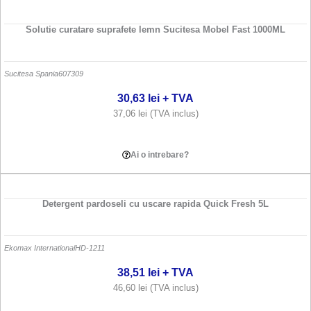
Solutie curatare suprafete lemn Sucitesa Mobel Fast 1000ML
Sucitesa Spania
607309
30,63
lei
+ TVA
37,06
lei
(TVA inclus)
Adauga in cos
Ai o intrebare?
Detergent pardoseli cu uscare rapida Quick Fresh 5L
Ekomax International
HD-1211
38,51
lei
+ TVA
46,60
lei
(TVA inclus)
Adauga in cos