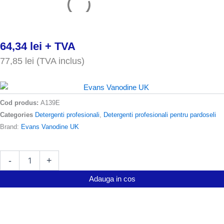
64,34
lei
+ TVA
77,85
lei
(TVA inclus)
Cod produs:
A139E
Categories
Detergenti profesionali
,
Detergenti profesionali pentru pardoseli
Brand:
Evans Vanodine UK
Cantitate
-
+
Detergent
pardoseli
Adauga in cos
Evans
High
Class
Ai o intrebare ?
5L