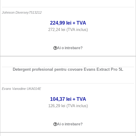
Johnson Diversey
7513212
224,99
lei
+ TVA
272,24
lei
(TVA inclus)
Adauga in cos
Ai o intrebare?
Detergent profesional pentru covoare Evans Extract Pro 5L
Evans Vanodine UK
A014E
104,37
lei
+ TVA
126,29
lei
(TVA inclus)
Adauga in cos
Ai o intrebare?