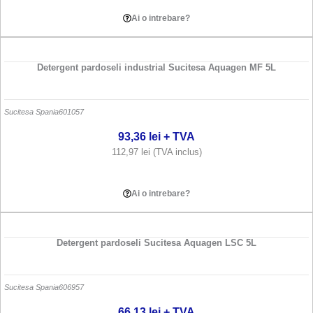
Ai o intrebare?
Detergent pardoseli industrial Sucitesa Aquagen MF 5L
Sucitesa Spania
601057
93,36
lei
+ TVA
112,97
lei
(TVA inclus)
Adauga in cos
Ai o intrebare?
Detergent pardoseli Sucitesa Aquagen LSC 5L
Sucitesa Spania
606957
66,13
lei
+ TVA