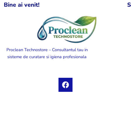
Bine ai venit!
S
Proclean Technostore – Consultantul tau in
sisteme de curatare si igiena profesionala
F
a
c
e
b
o
o
k