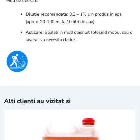
Mod de utilizare:
Dilutie recomandata:
0.2 – 1% din produs in apa
(aprox. 20-100 ml la 10 litri de apa).
Aplicare:
Spalati in mod obisnuit folosind mopul sau o
laveta. Nu necesita clatire.
Alti clienti au vizitat si
S