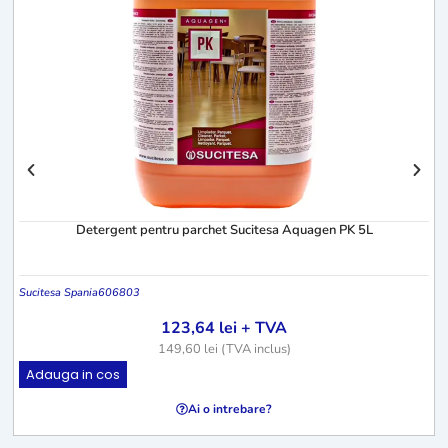
Detergent pentru parchet Sucitesa Aquagen PK 5L
Sucitesa Spania
606803
123,64
lei
+ TVA
149,60
lei
(TVA inclus)
Adauga in cos
Ai o intrebare?