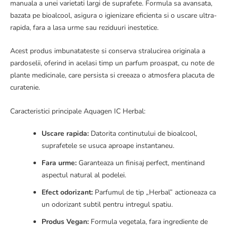
manuala a unei varietati largi de suprafete. Formula sa avansata,
bazata pe bioalcool, asigura o igienizare eficienta si o uscare ultra-
rapida, fara a lasa urme sau reziduuri inestetice.
Acest produs imbunatateste si conserva stralucirea originala a
pardoselii, oferind in acelasi timp un parfum proaspat, cu note de
plante medicinale, care persista si creeaza o atmosfera placuta de
curatenie.
Caracteristici principale Aquagen IC Herbal:
Uscare rapida:
Datorita continutului de bioalcool,
suprafetele se usuca aproape instantaneu.
Fara urme:
Garanteaza un finisaj perfect, mentinand
aspectul natural al podelei.
Efect odorizant:
Parfumul de tip „Herbal” actioneaza ca
un odorizant subtil pentru intregul spatiu.
Produs Vegan:
Formula vegetala, fara ingrediente de