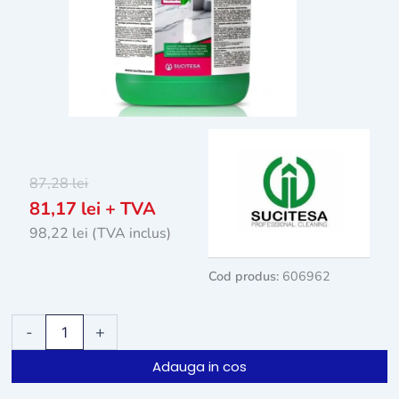
87,28
lei
81,17
lei
+ TVA
98,22
lei
(TVA inclus)
Cod produs:
606962
Cantitate
-
+
Detergent
pardoseli
Adauga in cos
Sucitesa
Aquagen