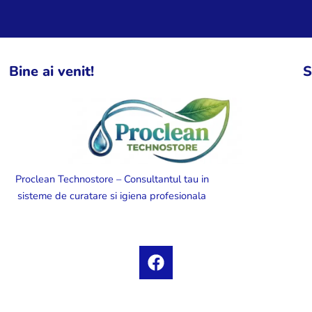
Bine ai venit!
S
Proclean Technostore – Consultantul tau in
sisteme de curatare si igiena profesionala
F
a
c
e