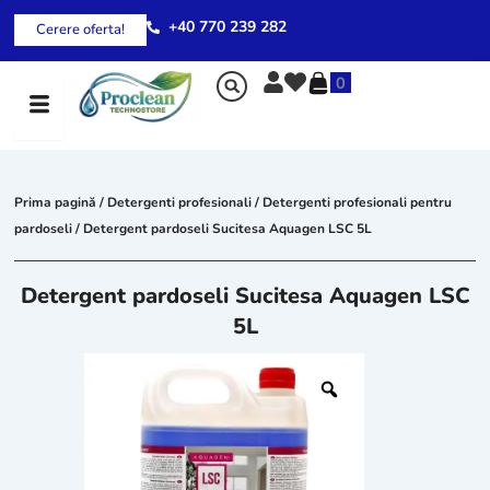
Skip
+40 770 239 282
Cerere oferta!
to
content
0
Prima pagină
/
Detergenti profesionali
/
Detergenti profesionali pentru
pardoseli
/ Detergent pardoseli Sucitesa Aquagen LSC 5L
Detergent pardoseli Sucitesa Aquagen LSC
5L