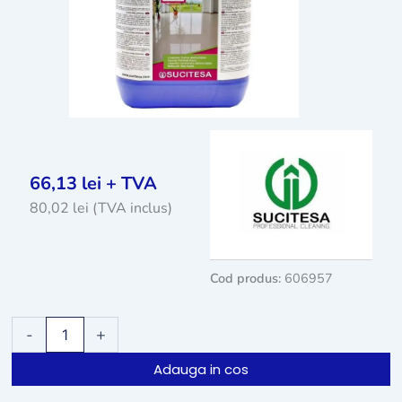
66,13
lei
+ TVA
80,02
lei
(TVA inclus)
Cod produs:
606957
Cantitate
-
+
Detergent
pardoseli
Adauga in cos
Sucitesa
Aquagen