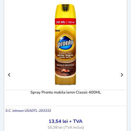
E
Spray Pronto mobila lemn Classic 400ML
S.C. Johnson USA
DTL-203332
13,54
lei
+ TVA
16,38
lei
(TVA inclus)