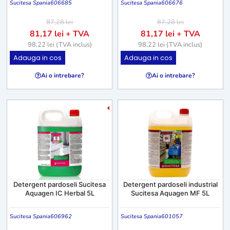
Sucitesa Spania
606685
Sucitesa Spania
606676
87,28
lei
87,28
lei
81,17
lei
+ TVA
81,17
lei
+ TVA
98,22
lei
(TVA inclus)
98,22
lei
(TVA inclus)
Adauga in cos
Adauga in cos
Ai o intrebare?
Ai o intrebare?
-7%
Detergent pardoseli Sucitesa
Detergent pardoseli industrial
Aquagen IC Herbal 5L
Sucitesa Aquagen MF 5L
Sucitesa Spania
606962
Sucitesa Spania
601057