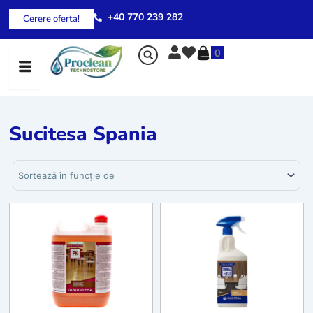
Skip
+40 770 239 282
Cerere oferta!
to
content
0
Sucitesa Spania
Sortează produsele