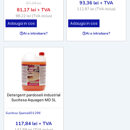
93,36
lei
+ TVA
87,28
lei
112,97
lei
(TVA inclus)
81,17
lei
+ TVA
98,22
lei
(TVA inclus)
Adauga in cos
Adauga in cos
Ai o intrebare?
Ai o intrebare?
Detergent pardoseli industrial
Sucitesa Aquagen MD 5L
Sucitesa Spania
601296
117,84
lei
+ TVA
142,59
lei
(TVA inclus)