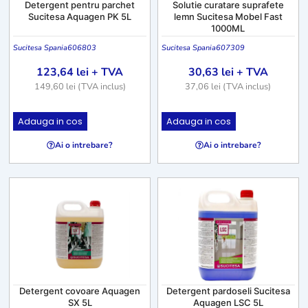
Detergent pentru parchet
Solutie curatare suprafete
Sucitesa Aquagen PK 5L
lemn Sucitesa Mobel Fast
1000ML
Sucitesa Spania
606803
Sucitesa Spania
607309
123,64
lei
+ TVA
30,63
lei
+ TVA
149,60
lei
(TVA inclus)
37,06
lei
(TVA inclus)
Adauga in cos
Adauga in cos
Ai o intrebare?
Ai o intrebare?
Detergent covoare Aquagen
Detergent pardoseli Sucitesa
SX 5L
Aquagen LSC 5L