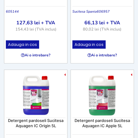
605144
Sucitesa Spania
606957
127,63
lei
+ TVA
66,13
lei
+ TVA
154,43
lei
(TVA inclus)
80,02
lei
(TVA inclus)
Adauga in cos
Adauga in cos
Ai o intrebare?
Ai o intrebare?
-7%
-
Detergent pardoseli Sucitesa
Detergent pardoseli Sucitesa
Aquagen IC Origin 5L
Aquagen IC Apple 5L