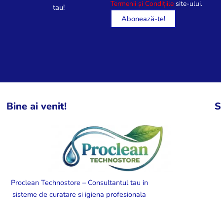
Termenii și Condițiile
site-ului.
tau!
Bine ai venit!
S
Proclean Technostore – Consultantul tau in
sisteme de curatare si igiena profesionala