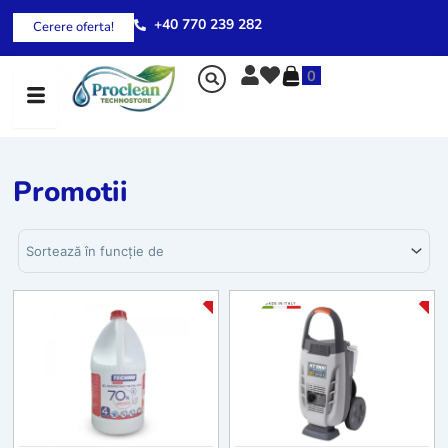
Skip
+40 770 239 282
Cerere oferta!
to
content
0
Promotii
Sortează produsele
Page
Page
-15%
-2