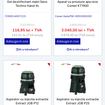
Gel dezinfectant maini Sano
Aparat cu presiune apa rece
Techno Hand 4L
Comet KT1900
7290014007215
Comet Italia
PSK-9053000300
137,59
lei
3.800,00
lei
116,95
lei
+ TVA
3.040,00
lei
+ TVA
141,51
lei
(TVA inclus)
3.678,40
lei
(TVA inclus)
Adauga in cos
Adauga in cos
Ai o intrebare?
Ai o intrebare?
-20%
-2
Aspirator cu injectie extractie
Aspirator cu injectie extractie
Extract JOB P12
Extract JOB P25