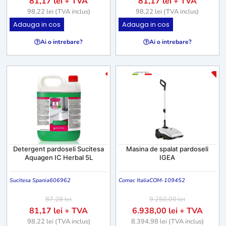
81,17
lei
+ TVA
81,17
lei
+ TVA
98,22
lei
(TVA inclus)
98,22
lei
(TVA inclus)
Adauga in cos
Adauga in cos
Ai o intrebare?
Ai o intrebare?
-2
-7%
Detergent pardoseli Sucitesa
Masina de spalat pardoseli
Aquagen IC Herbal 5L
IGEA
Sucitesa Spania
606962
Comac Italia
COM-109452
87,28
lei
9.250,00
lei
81,17
lei
+ TVA
6.938,00
lei
+ TVA
98,22
lei
(TVA inclus)
8.394,98
lei
(TVA inclus)