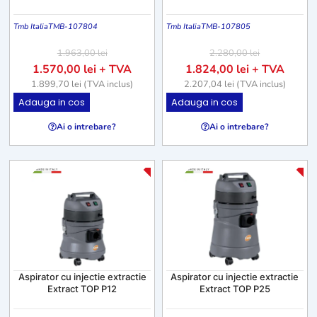
Tmb Italia
TMB-107804
Tmb Italia
TMB-107805
1.963,00
lei
2.280,00
lei
1.570,00
lei
+ TVA
1.824,00
lei
+ TVA
1.899,70
lei
(TVA inclus)
2.207,04
lei
(TVA inclus)
Adauga in cos
Adauga in cos
Ai o intrebare?
Ai o intrebare?
-25%
-2
Aspirator cu injectie extractie
Aspirator cu injectie extractie
Extract TOP P12
Extract TOP P25