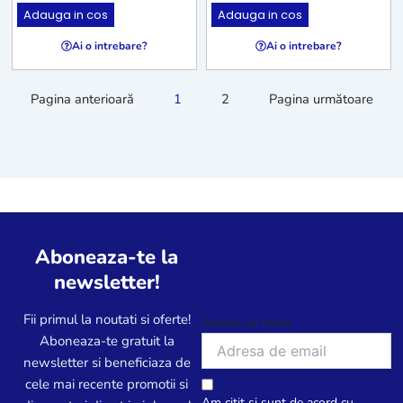
Adauga in cos
Adauga in cos
Ai o intrebare?
Ai o intrebare?
Pagina anterioară
1
2
Pagina următoare
Aboneaza-te la
newsletter!
Fii primul la noutati si oferte!
Adresa de email
Aboneaza-te gratuit la
newsletter si beneficiaza de
cele mai recente promotii si
Am citit și sunt de acord cu