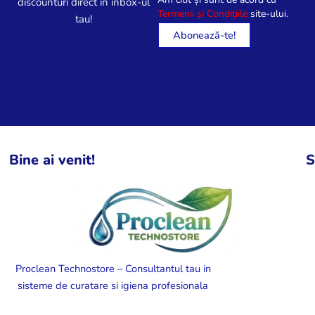
discounturi direct in inbox-ul
Termenii și Condițiile
site-ului.
tau!
Bine ai venit!
S
Proclean Technostore – Consultantul tau in
sisteme de curatare si igiena profesionala