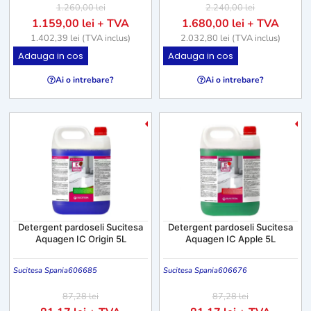
1.260,00
lei
2.240,00
lei
1.159,00
lei
+ TVA
1.680,00
lei
+ TVA
1.402,39
lei
(TVA inclus)
2.032,80
lei
(TVA inclus)
Adauga in cos
Adauga in cos
Ai o intrebare?
Ai o intrebare?
-7%
-
Detergent pardoseli Sucitesa
Detergent pardoseli Sucitesa
Aquagen IC Origin 5L
Aquagen IC Apple 5L
Sucitesa Spania
606685
Sucitesa Spania
606676
87,28
lei
87,28
lei