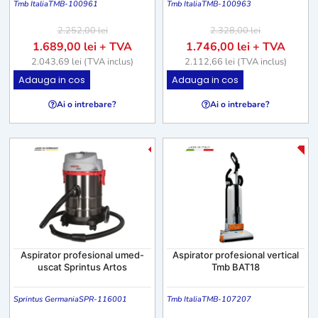
Tmb Italia
TMB-100961
Tmb Italia
TMB-100963
2.252,00
lei
2.328,00
lei
1.689,00
lei
+ TVA
1.746,00
lei
+ TVA
2.043,69
lei
(TVA inclus)
2.112,66
lei
(TVA inclus)
Adauga in cos
Adauga in cos
Ai o intrebare?
Ai o intrebare?
-2
-8%
Aspirator profesional umed-
Aspirator profesional vertical
uscat Sprintus Artos
Tmb BAT18
Sprintus Germania
SPR-116001
Tmb Italia
TMB-107207