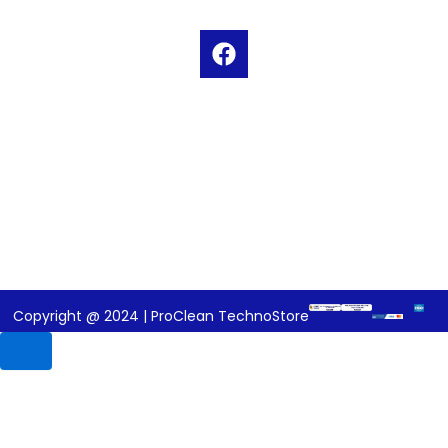
F
a
c
e
b
o
o
k
Copyright @ 2024 | ProClean TechnoStore