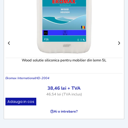
Wood solutie siliconica pentru mobilier din lemn 5L
Ekomax International
HD-2004
38,46
lei
+ TVA
46,54
lei
(TVA inclus)
Adauga in cos
Ai o intrebare?