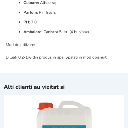
Culoare:
Albastra;
Parfum:
Pin fresh;
PH:
7,0.
Ambalare:
Canistra 5 litri (4 buc/bax).
Mod de utilizare:
Diluati
0.2-1%
din produs in apa. Spalati in mod obisnuit.
Alti clienti au vizitat si
E