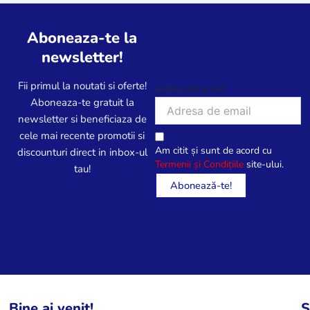
Aboneaza-te la
newsletter!
Fii primul la noutati si oferte!
Adresa de email
Aboneaza-te gratuit la
newsletter si beneficiaza de
cele mai recente promotii si
Am citit și sunt de acord cu
discounturi direct in inbox-ul
Termenii și Condițiile
site-ului.
tau!
Bine ai venit!
S