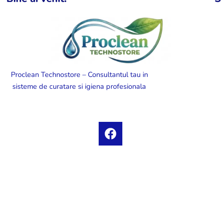
Proclean Technostore – Consultantul tau in
sisteme de curatare si igiena profesionala
F
a
c
e
b
o
o
k