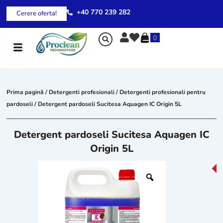
Skip
+40 770 239 282
Cerere oferta!
to
content
0
Prima pagină
/
Detergenti profesionali
/
Detergenti profesionali pentru
pardoseli
/ Detergent pardoseli Sucitesa Aquagen IC Origin 5L
Detergent pardoseli Sucitesa Aquagen IC
Origin 5L
-