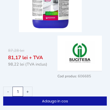
87,28
lei
81,17
lei
+ TVA
98,22
lei
(TVA inclus)
Cod produs:
606685
Cantitate
-
+
Detergent
pardoseli
Adauga in cos
Sucitesa
Aquagen