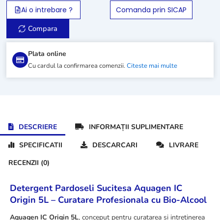
IC
Ai o intrebare ?
Comanda prin SICAP
Origin
5L
Compara
Plata online
Cu cardul la confirmarea comenzii.
Citeste mai multe
DESCRIERE
INFORMAȚII SUPLIMENTARE
SPECIFICATII
DESCARCARI
LIVRARE
RECENZII (0)
Detergent Pardoseli Sucitesa Aquagen IC
Origin 5L – Curatare Profesionala cu Bio-Alcool
Aquagen IC Origin 5L
, conceput pentru curatarea si intretinerea